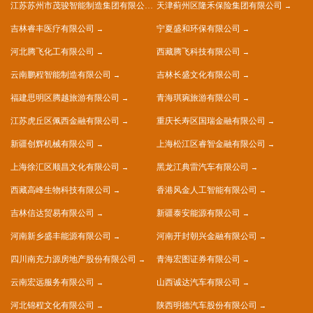
江苏苏州市茂骏智能制造集团有限公司
天津蓟州区隆禾保险集团有限公司
吉林睿丰医疗有限公司
宁夏盛和环保有限公司
河北腾飞化工有限公司
西藏腾飞科技有限公司
云南鹏程智能制造有限公司
吉林长盛文化有限公司
福建思明区腾越旅游有限公司
青海琪琬旅游有限公司
江苏虎丘区佩西金融有限公司
重庆长寿区国瑞金融有限公司
新疆创辉机械有限公司
上海松江区睿智金融有限公司
上海徐汇区顺昌文化有限公司
黑龙江典雷汽车有限公司
西藏高峰生物科技有限公司
香港风金人工智能有限公司
吉林信达贸易有限公司
新疆泰安能源有限公司
河南新乡盛丰能源有限公司
河南开封朝兴金融有限公司
四川南充力源房地产股份有限公司
青海宏图证券有限公司
云南宏远服务有限公司
山西诚达汽车有限公司
河北锦程文化有限公司
陕西明德汽车股份有限公司